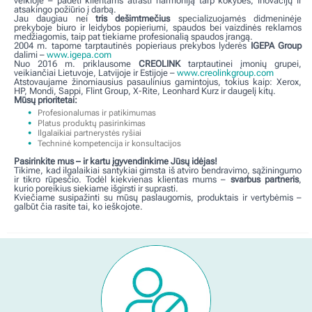
veikloje – padėti klientams atrasti harmoniją tarp kokybės, inovacijų ir
atsakingo požiūrio į darbą.
Jau daugiau nei
tris dešimtmečius
specializuojamės didmeninėje
prekyboje biuro ir leidybos popieriumi, spaudos bei vaizdinės reklamos
medžiagomis, taip pat tiekiame profesionalią spaudos įrangą.
2004 m. tapome tarptautinės popieriaus prekybos lyderės
IGEPA Group
dalimi –
www.igepa.com
Nuo 2016 m. priklausome
CREOLINK
tarptautinei įmonių grupei,
veikiančiai Lietuvoje, Latvijoje ir Estijoje –
www.creolinkgroup.com
Atstovaujame žinomiausius pasaulinius gamintojus, tokius kaip: Xerox,
HP, Mondi, Sappi, Flint Group, X-Rite, Leonhard Kurz ir daugelį kitų.
Mūsų prioritetai:
Profesionalumas ir patikimumas
Platus produktų pasirinkimas
Ilgalaikiai partnerystės ryšiai
Techninė kompetencija ir konsultacijos
Pasirinkite mus – ir kartu įgyvendinkime Jūsų idėjas!
Tikime, kad ilgalaikiai santykiai gimsta iš atviro bendravimo, sąžiningumo
ir tikro rūpesčio. Todėl kiekvienas klientas mums –
svarbus partneris
,
kurio poreikius siekiame išgirsti ir suprasti.
Kviečiame susipažinti su mūsų paslaugomis, produktais ir vertybėmis –
galbūt čia rasite tai, ko ieškojote.