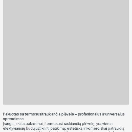
Smipack FP6000
Pakuotės su termosusitraukiančia plėvele – profesionalus ir universalus
Siųsti užklausą
sprendimas
Įranga, skirta pakavimui į termosusitraukiančią plėvelę, yra vienas
efektyviausių būdų užtikrinti patikimą, estetišką ir komerciškai patrauklią