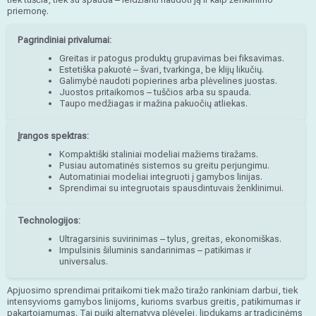
priemonę.
Pagrindiniai privalumai:
Greitas ir patogus produktų grupavimas bei fiksavimas.
Estetiška pakuotė – švari, tvarkinga, be klijų likučių.
Galimybė naudoti popierines arba plėvelines juostas.
Juostos pritaikomos – tuščios arba su spauda.
Taupo medžiagas ir mažina pakuočių atliekas.
Įrangos spektras:
Kompaktiški staliniai modeliai mažiems tiražams.
Pusiau automatinės sistemos su greitu perjungimu.
Automatiniai modeliai integruoti į gamybos linijas.
Sprendimai su integruotais spausdintuvais ženklinimui.
Technologijos:
Ultragarsinis suvirinimas – tylus, greitas, ekonomiškas.
Impulsinis šiluminis sandarinimas – patikimas ir
universalus.
Apjuosimo sprendimai pritaikomi tiek mažo tiražo rankiniam darbui, tiek
intensyvioms gamybos linijoms, kurioms svarbus greitis, patikimumas ir
pakartojamumas. Tai puiki alternatyva plėvelei, lipdukams ar tradicinėms