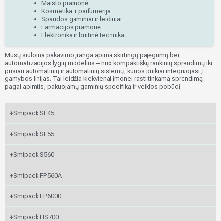
Maisto pramonė
Kosmetika ir parfumerija
Spaudos gaminiai ir leidiniai
Farmacijos pramonė
Elektronika ir buitinė technika
Mūsų siūloma pakavimo įranga apima skirtingų pajėgumų bei
automatizacijos lygių modelius – nuo kompaktiškų rankinių sprendimų iki
pusiau automatinių ir automatinių sistemų, kurios puikiai integruojasi į
gamybos linijas. Tai leidžia kiekvienai įmonei rasti tinkamą sprendimą
pagal apimtis, pakuojamų gaminių specifiką ir veiklos pobūdį.
Smipack SL45
Smipack SL55
Smipack S560
Smipack FP560A
Smipack FP6000
Smipack HS700