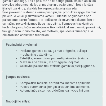
gaminio apsaugą. Tokia pakuotė ne tik saugo produktą nuo aplinkos
poveikio (drėgmės, dulkių ar mechaninių pažeidimų), bet ir leidžia
išlaikyti tvarkingą, skaidrią bei reprezentatyvią išvaizdą.
Šios pakavimo sistemos veikia principu, kai produktas apgaubiamas
plėvele, o vėliau ji sutraukiama karščiu – idealiai priglundama prie
pakuojamo daikto formos. Tai leidžia ne tik sutvirtinti pakuotę, bet ir
sumažinti perteklinių medžiagų naudojimą. Termosusitraukiančios
technologijos plačiai naudojamos tiek individualiam gaminių pakavimui,
tiek grupavimui: nuo maisto, kosmetikos, spaudos ir farmacijos iki
elektronikos ar buitinės technikos.
Pagrindiniai privalumai:
Patikima gaminio apsauga nuo drėgmės, dulkių ir
mechaninių pažeidimų.
Estetiška, komerciškai patraukli pakuotės išvaizda.
Mažesnis perteklinių medžiagų naudojimas.
Galimybė pakuoti tiek atskirus gaminius, tiek jų grupes.
Įrangos spektras:
Kompaktiški rankiniai sprendimai mažoms apimtims.
Pusiau automatiniai įrenginiai vidutinėms apimtims.
Automatinės sistemos didelėms gamybos linijoms.
Naudojimo sritys: