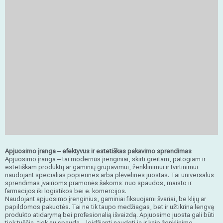
Apjuosimo įranga – efektyvus ir estetiškas pakavimo sprendimas
ATS
Apjuosimo įranga – tai modernūs įrenginiai, skirti greitam, patogiam ir
pakavimo įranga
estetiškam produktų ar gaminių grupavimui, ženklinimui ir tvirtinimui
naudojant specialias popierines arba plėvelines juostas. Tai universalus
Siųsti užklausą
sprendimas įvairioms pramonės šakoms: nuo spaudos, maisto ir
farmacijos iki logistikos bei e. komercijos.
Naudojant apjuosimo įrenginius, gaminiai fiksuojami švariai, be klijų ar
papildomos pakuotės. Tai ne tik taupo medžiagas, bet ir užtikrina lengvą
produkto atidarymą bei profesionalią išvaizdą. Apjuosimo juosta gali būti
tiek tuščia, tiek su spauda – leidžianti naudoti ją ir kaip ženklinimo