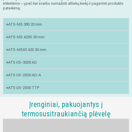
etiketėms – ypač kai svarbu sumažinti atliekų kiekį ir pagerinti produkto
pateikimą.
ATS-MS 380 20 mm
ATS-MS 420S 30 mm
ATS-MSXII 420 30 mm
ATS US-3000 AD
ATS US-2500 AD-A
ATS US-2500 TTP
Įrenginiai, pakuojantys į
termosusitraukiančią plėvelę