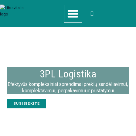
Pereiti
prie
turinio
3PL Logistika
E-Užsakymai
3PL Logistika
Efektyvūs kompleksiniai sprendimai prekių sandėliavimui,
komplektavimui, perpakavimui ir pristatymui
SUSISIEKITE