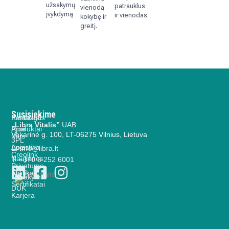
užsakymų
patrauklus
vienodą
įvykdymą
ir vienodas.
kokybę ir
greitį.
Susisiekime
Paslaugos
Kontaktai
„Libra Vitalis”
UAB
Produktai
Apie
Vakarinė g. 100, LT-06275 Vilnius, Lietuva
Mus
3PL
Logistika
Apie
E. info@libra.lt
Creolink
Naujienos
T. +370 5 252 6001
Privatumo
E-
politika
Užsakymai
Sertifikatai
DUK
Karjera