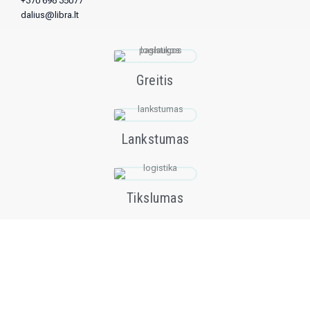
+370 698 35077
dalius@libra.lt
Greitis
Lankstumas
Tikslumas