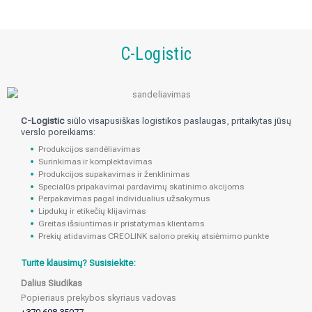
C-Logistic
C-Logistic
siūlo visapusiškas logistikos paslaugas, pritaikytas jūsų
verslo poreikiams:
Produkcijos sandėliavimas
Surinkimas ir komplektavimas
Produkcijos supakavimas ir ženklinimas
Specialūs pripakavimai pardavimų skatinimo akcijoms
Perpakavimas pagal individualius užsakymus
Lipdukų ir etikečių klijavimas
Greitas išsiuntimas ir pristatymas klientams
Prekių atidavimas CREOLINK salono prekių atsiėmimo punkte
Turite klausimų? Susisiekite:
Dalius Siudikas
Popieriaus prekybos skyriaus vadovas