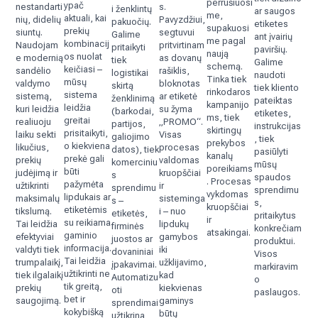
perrūšiuosi
ypač
nestandarti
s.
i ženklintų
ar saugos
me,
aktuali, kai
nių, didelių
Pavyzdžiui,
pakuočių.
etiketes
supakuosi
prekių
siuntų.
segtuvui
Galime
ant įvairių
me pagal
kombinacij
Naudojam
pritvirtinam
pritaikyti
paviršių.
naują
os nuolat
e modernią
as dovanų
tiek
Galime
schemą.
keičiasi –
sandėlio
rašiklis,
logistikai
naudoti
Tinka tiek
mūsų
valdymo
bloknotas
skirtą
tiek kliento
rinkodaros
sistema
sistemą,
ar etiketė
ženklinimą
pateiktas
kampanijo
leidžia
kuri leidžia
su žyma
(barkodai,
etiketes,
ms, tiek
greitai
realiuoju
„PROMO“.
partijos,
instrukcijas
skirtingų
prisitaikyti,
laiku sekti
Visas
galiojimo
, tiek
prekybos
o kiekviena
likučius,
procesas
datos), tiek
pasiūlyti
kanalų
prekė gali
prekių
valdomas
komerciniu
mūsų
poreikiams
būti
judėjimą ir
kruopščiai
s
spaudos
. Procesas
pažymėta
užtikrinti
ir
sprendimu
sprendimu
vykdomas
lipdukais ar
maksimalų
sisteminga
s –
s,
kruopščiai
etiketėmis
tikslumą.
i – nuo
etiketės,
pritaikytus
ir
su reikiama
Tai leidžia
lipdukų
firminės
konkrečiam
atsakingai.
gaminio
efektyviai
gamybos
juostos ar
produktui.
informacija.
valdyti tiek
iki
dovaniniai
Visos
Tai leidžia
trumpalaikį,
užklijavimo,
įpakavimai.
markiravim
užtikrinti ne
tiek ilgalaikį
kad
Automatizu
o
tik greitą,
prekių
kiekvienas
oti
paslaugos.
bet ir
saugojimą.
gaminys
sprendimai
kokybišką
būtų
užtikrina