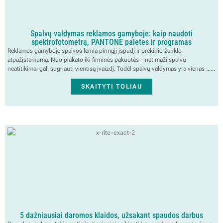
Spalvų valdymas reklamos gamyboje: kaip naudoti
spektrofotometrą, PANTONE paletes ir programas
Reklamos gamyboje spalvos lemia pirmąjį įspūdį ir prekinio ženklo
atpažįstamumą. Nuo plakato iki firminės pakuotės – net maži spalvų
neatitikimai gali sugriauti vientisą įvaizdį. Todėl spalvų valdymas yra vienas ......
SKAITYTI TOLIAU
5 dažniausiai daromos klaidos, užsakant spaudos darbus