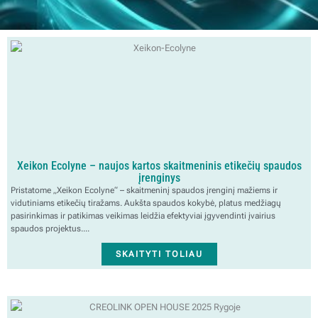
Xeikon Ecolyne – naujos kartos skaitmeninis etikečių spaudos
įrenginys
Pristatome „Xeikon Ecolyne“ – skaitmeninį spaudos įrenginį mažiems ir
vidutiniams etikečių tiražams. Aukšta spaudos kokybė, platus medžiagų
pasirinkimas ir patikimas veikimas leidžia efektyviai įgyvendinti įvairius
spaudos projektus....
SKAITYTI TOLIAU