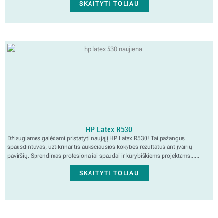
SKAITYTI TOLIAU
HP Latex R530
Džiaugiamės galėdami pristatyti naująjį HP Latex R530! Tai pažangus
spausdintuvas, užtikrinantis aukščiausios kokybės rezultatus ant įvairių
paviršių. Sprendimas profesionaliai spaudai ir kūrybiškiems projektams......
SKAITYTI TOLIAU