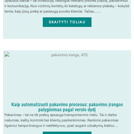
Spaudos darbai – tai investicija, tiesiogiai veikianti įmonės įvaizdį, pardavimus
ir komunikaciją. Nuo vizitinių kortelių iki katalogų ar reklamos plakatų – kokybė
lemia, kaip jūsų prekę ar paslaugą suvoks klientai. Tačiau.......
SKAITYTI TOLIAU
Kaip automatizuoti pakavimo procesus: pakavimo įrangos
palyginimas pagal verslo dydį
Pakavimas – tai ne tik prekių apsauga transportavimo metu. Tai ir darbo
našumas, kaštų kontrolė bei klientų pasitenkinimas. Rankinis pakavimas
ilgainiui tampa brangus ir neefektyvus, ypač augant užsakymų kiekiui....